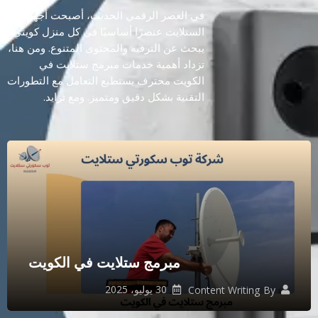
في العصر الرقمي الحديث، أصبحت أجهزة
الستلايت عنصرًا أساسيًا في كل منزل كويتي
يبحث عن الترفيه والمحتوى المتنوع. ومن هنا،
تزداد أهمية خدمات مبرمج ستلايت في
الكويت محترف يستطيع التعامل مع التطورات
التقنية بشكل دقيق ومتميز. ومع تزايد.
مبرمج ستلايت في الكويت
30 يوليو، 2025
Content Writing
By