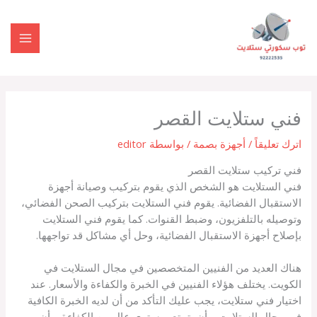
خطي
MAIN
لى
ENU
لمحتوى
فني ستلايت القصر
اترك تعليقاً
/
أجهزة بصمة
/ بواسطة
editor
فني تركيب ستلايت القصر
فني الستلايت هو الشخص الذي يقوم بتركيب وصيانة أجهزة
الاستقبال الفضائية. يقوم فني الستلايت بتركيب الصحن الفضائي،
وتوصيله بالتلفزيون، وضبط القنوات. كما يقوم فني الستلايت
بإصلاح أجهزة الاستقبال الفضائية، وحل أي مشاكل قد تواجهها.
هناك العديد من الفنيين المتخصصين في مجال الستلايت في
الكويت. يختلف هؤلاء الفنيين في الخبرة والكفاءة والأسعار. عند
اختيار فني ستلايت، يجب عليك التأكد من أن لديه الخبرة الكافية
في مجال الستلايت، وأن يتمتع بمستوى عالٍ من الكفاءة، وأن